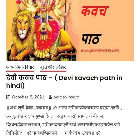
आध्यात्मिक विचार
व्रत और त्यौहार
देवी कवच पाठ – ( Devi kavach path in
hindi)
October 8, 2021
baldev rawal
॥अथ श्री देव्याः कवचम्॥ ॐ अस्य श्रीचण्डीकवचस्य ब्रह्मा ऋषिः,
अनुष्टुप् छन्दः, चामुण्डा देवता, अङ्गन्यासोक्तमातरो बीजम्,
दिग्बन्धदेवतास्तत्त्वम्, श्रीजगदम्बाप्रीत्यर्थे सप्तशतीपाठाङ्गत्वेन जपे
विनियोगः। ॐ नमश्चण्डिकायै। ॥मार्कण्डेय उवाच॥ ॐ