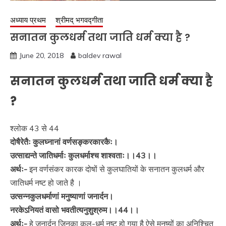
अध्याय प्रथम
श्रीमद् भगवद्गीता
सनातन कुलधर्म तथा जाति धर्म क्या है ?
June 20, 2018
baldev rawal
सनातन कुलधर्म तथा जाति धर्म क्या है
?
श्लोक 43 से 44
दोषैरेतैः कुलघ्नानां वर्णसङ्करकारकैः।
उत्साद्यन्ते जातिधर्माः कुलधर्माश्च शाश्वताः।।43।।
अर्थः-
इन वर्णसंकर कारक दोषों से कुलघातियों के सनातन कुलधर्म और
जातिधर्म नष्ट हो जाते है ।
उत्सन्नकुलधर्माणां मनुष्याणां जनार्दन।
नरकेऽनियतं वासो भवतीत्यनुशुश्रुम।।44।।
अर्थः-
हे जनार्दन जिनका कुल-धर्म नष्ट हो गया है ऐसे मनुष्यों का अनिश्चित