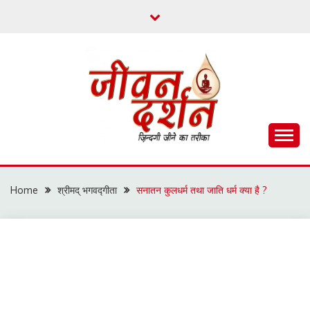
Skip
to
content
ज़िन्दगी जीने का तरीका
जीवन दर्शन
Home
श्रीमद् भगवद्गीता
सनातन कुलधर्म तथा जाति धर्म क्या है ?